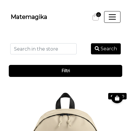
0
Matemagika
Search
Filtri
€ 24.90